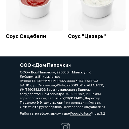
Соус Сацебели
Соус "Цезарь"
ООО «Дом Папочки»
ООО «Дом Папочки»; 220036, г. Минск, ул. К.
Либкнехта, 81, ком. 1a; р/с
BY68ALFA30122679060010270000 в ЗАО«АЛЬФА-
БАНК», ул. Сурганова, 43-47, 220013 БИК: ALFABY2X;
УНП 190882259; Зарегистрирован в Едином
государственном регистре 04.02.2015 г., Минским
горисполкомом; Тел.: +375(29)3141405; Директор:
Паценкер Э. Э., действующий на основании Устава.
Связаться с руководством: dompapochki@yandex.ru
Работает на эффективном ядре
Foodpicásso
ver. 3.2