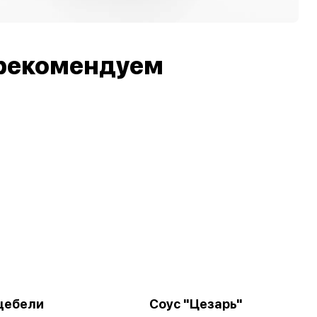
рекомендуем
цебели
Соус "Цезарь"