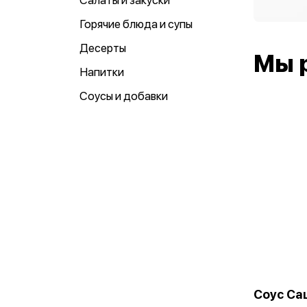
Салаты и закуски
Горячие блюда и супы
Десерты
Мы 
Напитки
Соусы и добавки
Соус Са