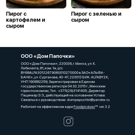
Пирог с
Пирог с зеленью и
картофелем и
сыром
сыром
ООО «Дом Папочки»
ООО «Дом Папочки»; 220036, г. Минск, ул. К.
Либкнехта, 81, ком. 1a; р/с
BY68ALFA30122679060010270000 в ЗАО«АЛЬФА-
БАНК», ул. Сурганова, 43-47, 220013 БИК: ALFABY2X;
УНП 190882259; Зарегистрирован в Едином
государственном регистре 04.02.2015 г., Минским
горисполкомом; Тел.: +375(29)3141405; Директор:
Паценкер Э. Э., действующий на основании Устава.
Связаться с руководством: dompapochki@yandex.ru
Работает на эффективном ядре
Foodpicásso
ver. 3.2