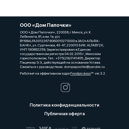
ООО «Дом Папочки»
ООО «Дом Папочки»; 220036, г. Минск, ул. К.
Либкнехта, 81, ком. 1a; р/с
BY68ALFA30122679060010270000 в ЗАО«АЛЬФА-
БАНК», ул. Сурганова, 43-47, 220013 БИК: ALFABY2X;
УНП 190882259; Зарегистрирован в Едином
государственном регистре 04.02.2015 г., Минским
горисполкомом; Тел.: +375(29)3141405; Директор:
Паценкер Э. Э., действующий на основании Устава.
Связаться с руководством: dompapochki@yandex.ru
Работает на эффективном ядре
Foodpicásso
ver. 3.2
Политика конфиденциальности
Публичная оферта