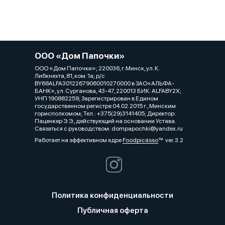
ООО «Дом Папочки»
ООО «Дом Папочки»; 220036, г. Минск, ул. К.
Либкнехта, 81, ком. 1a; р/с
BY68ALFA30122679060010270000 в ЗАО«АЛЬФА-
БАНК», ул. Сурганова, 43-47, 220013 БИК: ALFABY2X;
УНП 190882259; Зарегистрирован в Едином
государственном регистре 04.02.2015 г., Минским
горисполкомом; Тел.: +375(29)3141405; Директор:
Паценкер Э. Э., действующий на основании Устава.
Связаться с руководством: dompapochki@yandex.ru
Работает на эффективном ядре
Foodpicásso
ver. 3.2
Политика конфиденциальности
Публичная оферта