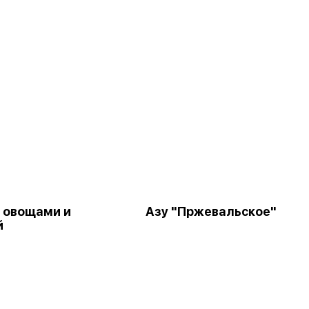
с овощами и
Азу "Пржевальское"
й